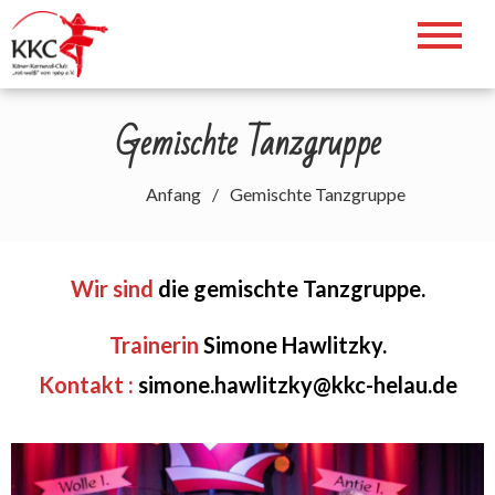
Zum
Inhalt
Willkommen auf der Webseite des
springen
KKC. Helau!!!
Gemischte Tanzgruppe
Anfang
Gemischte Tanzgruppe
Wir sind
die gemischte Tanzgruppe.
Trainerin
Simone Hawlitzky.
Kontakt :
simone.hawlitzky@kkc-helau.de