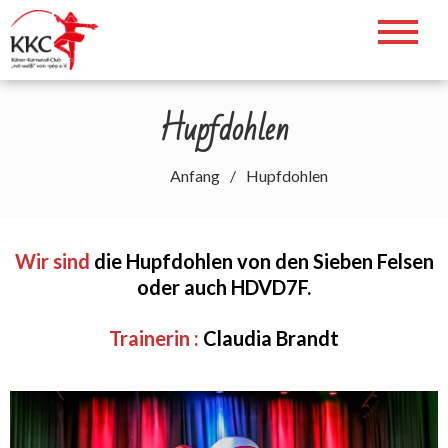
Zum
Inhalt
Willkommen auf der Webseite des
springen
KKC. Helau!!!
Hupfdohlen
Anfang
Hupfdohlen
Wir sind
die Hupfdohlen von den Sieben Felsen
oder auch HDVD7F.
Trainerin :
Claudia Brandt