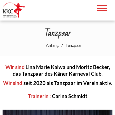
Zum
Inhalt
Willkommen auf der Webseite des
springen
KKC. Helau!!!
Tanzpaar
Anfang
Tanzpaar
Wir sind
Lina Marie Kalwa und Moritz Becker,
das Tanzpaar des Käner Karneval Club.
Wir sind
seit 2020 als Tanzpaar im Verein aktiv.
Trainerin :
Carina Schmidt