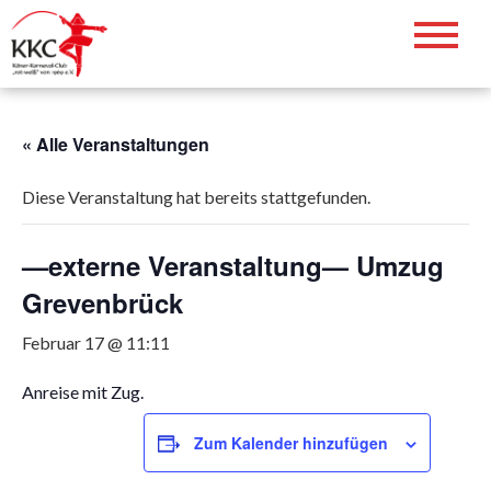
Zum
Inhalt
Willkommen auf der Webseite des
springen
KKC. Helau!!!
« Alle Veranstaltungen
Diese Veranstaltung hat bereits stattgefunden.
—externe Veranstaltung— Umzug
Grevenbrück
Februar 17 @ 11:11
Anreise mit Zug.
Zum Kalender hinzufügen