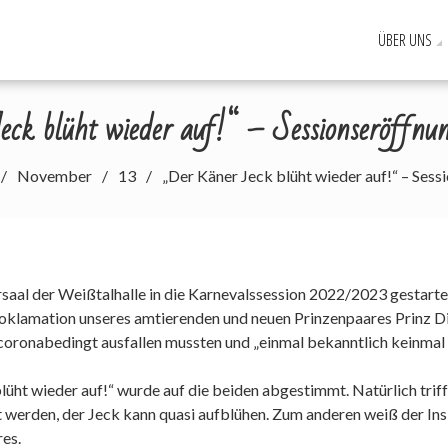
ÜBER UNS
ebseite des KKC. Helau!!!
eck blüht wieder auf!“ – Sessionseröffn
November
13
„Der Käner Jeck blüht wieder auf!“ – Ses
al der Weißtalhalle in die Karnevalssession 2022/2023 gestarte
oklamation unseres amtierenden und neuen Prinzenpaares Prinz Dirk
 coronabedingt ausfallen mussten und „einmal bekanntlich keinmal i
ht wieder auf!“ wurde auf die beiden abgestimmt. Natürlich trifft 
t werden, der Jeck kann quasi aufblühen. Zum anderen weiß der In
es.