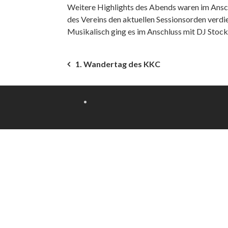
Weitere Highlights des Abends waren im Anschl
des Vereins den aktuellen Sessionsorden verd
Musikalisch ging es im Anschluss mit DJ Stocki
Beitragsnavigation
1. Wandertag des KKC