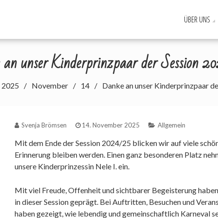
ÜBER UNS
ebseite des KKC. Helau!!!
an unser Kinderprinzpaar der Session 
2025
November
14
Danke an unser Kinderprinzpaar d
Svenja Brömsen
14. November 2025
Allgemein
Mit dem Ende der Session 2024/25 blicken wir auf viele schö
Erinnerung bleiben werden. Einen ganz besonderen Platz nehm
unsere Kinderprinzessin Nele I. ein.
Mit viel Freude, Offenheit und sichtbarer Begeisterung haben
in dieser Session geprägt. Bei Auftritten, Besuchen und Veran
haben gezeigt, wie lebendig und gemeinschaftlich Karneval se